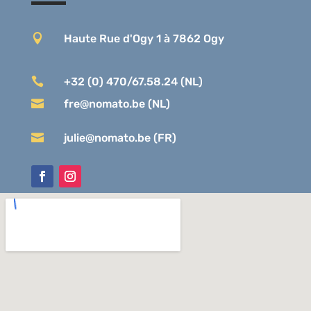

Haute Rue d'Ogy 1 à 7862 Ogy

+32 (0) 470/67.58.24 (NL)

fre@nomato.be (NL)

julie@nomato.be (FR)